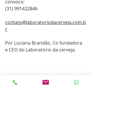
conosco:⠀
(31) 991422846
contato@laboratoriodacerveja.com.b
r
Por Luciana Brandão, Co fundadora 
e CEO do Laboratório da cerveja.
Posts recentes
Ver tudo