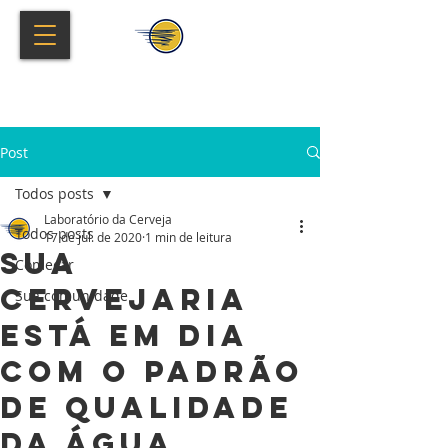
Post
Todos posts
Laboratório da Cerveja
Todos posts
17 de jul. de 2020
1 min de leitura
Sua
Começar
cervejaria
Sua comunidade
está em dia
com o padrão
de qualidade
da água