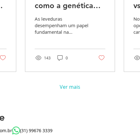
como a genética
v
z
das leveduras
B
As leveduras
No
transforma a
s
desempenham um papel
op
fundamental na
car
fermentação.
produção de cerveja,
ga
sendo responsáveis pela
pr
s
fermentação que, além
aq
de transformar os...
um.
143
0
Ver mais
e
com.br
(31) 99676 3339