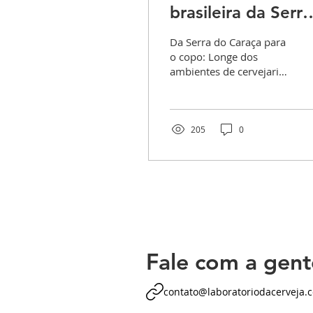
brasileira da Serra
do Caraça que tra
Da Serra do Caraça para
inovação à
o copo: Longe dos
ambientes de cervejaria,
produção de
e inserida, em meio a
um ambiente totalmente
cervejas artesanai
selvagem de imensa...
205
0
Fale com a gent
contato@laboratoriodacerveja.