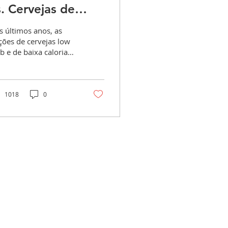
s. Cervejas de
aixa Caloria: quais
s últimos anos, as
ão as Diferenças?
ções de cervejas low
b e de baixa caloria
nharam popularidade,
incipalmente entre
ueles que buscam
..
1018
0