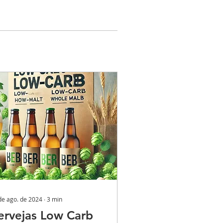
de ago. de 2024
∙
3
min
ervejas Low Carb