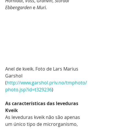
Hornidal
, 
Voss
, 
Granvin
, 
Stordal 
Ebbengarden
 e 
Muri.
Anel de kveik. Foto de Lars Marius 
Garshol 
(
http://www.garshol.priv.no/tmphoto/
photo.jsp?id=t329236
)
As características das leveduras 
Kveik
As leveduras kveik não são apenas 
um único tipo de microrganismo, 