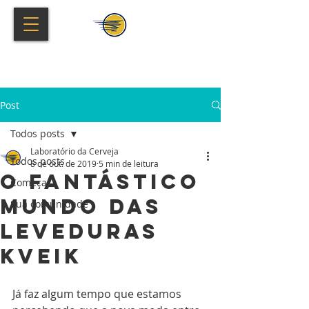
Post
Todos posts
Laboratório da Cerveja
Todos posts
8 de out. de 2019
5 min de leitura
O fantástico
Começar
mundo das
Sua comunidade
leveduras
kveik
Já faz algum tempo que estamos 