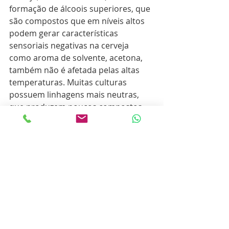
formação de álcoois superiores, que 
são compostos que em níveis altos 
podem gerar características 
sensoriais negativas na cerveja 
como aroma de solvente, acetona, 
também não é afetada pelas altas 
temperaturas. Muitas culturas 
possuem linhagens mais neutras, 
que produzem poucos compostos 
de aroma, permitindo que o malte e 
o lúpulo sobressaiam na cerveja. 
Além disso, em sua grande maioria, 
são linhagens POF negativas 
(Phenolic Off Flavor), pois não 
possuem um gene específico para a 
formação de compostos fenólicos, 
que dão aromas condimentados 
como cravo, indesejáveis em muitos 